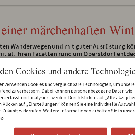
einer märchenhaften Wint
ten Wanderwegen und mit guter Ausrüstung könn
it all ihren Facetten rund um Oberstdorf entd
den Cookies und andere Technologie
erfekte Urlaubsort für Skifahrer und Langläufer - besonders
nd Wanderungen kommen hier voll und ganz auf ihre Kosten
Eiskristalle die sich in der Sonne spiegeln, majestätische Gipf
ner verwenden Cookies und vergleichbare Technologien, um unsere
könnte.
aufend zu verbessern. Dabei können personenbezogene Daten wie
 erfasst und analysiert werden. Durch Klicken auf „Alle akzepti
ist gesund bringt den Kreislauf in Schwung und sorgt für ein
 Klicken auf „Einstellungen“ können Sie eine individuelle Auswahl 
staurants mit warmen Getränken und typischen Allgäuer Spez
ie Zukunft widerrufen. Weitere Informationen erhalten Sie in unser
g.
alten Sie gerne bei uns. Von unserem Haus aus erreichen Sie 
ch und Oberstdorf.