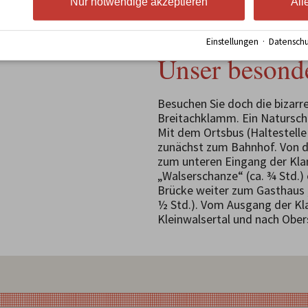
Nur notwendige akzeptieren
All
Einstellungen
·
Datenschu
Unser besonde
Besuchen Sie doch die bizarr
Breitachklamm. Ein Naturschau
Mit dem Ortsbus (Haltestell
zunächst zum Bahnhof. Von d
zum unteren Eingang der Kl
„Walserschanze“ (ca. ¾ Std.)
Brücke weiter zum Gasthaus „
½ Std.). Vom Ausgang der Kl
Kleinwalsertal und nach Ober